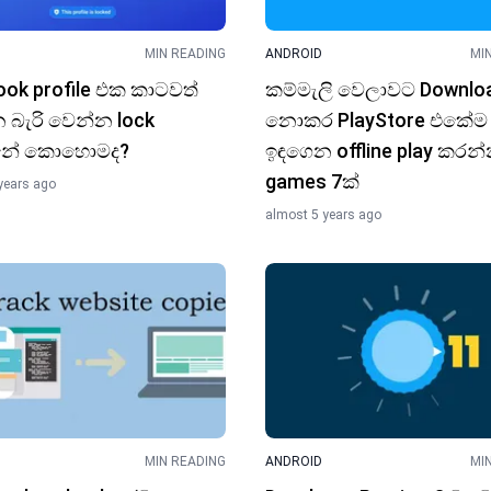
MIN READING
ANDROID
MI
ok profile එක කාටවත්
කම්මැලි වෙලාවට Downlo
 බැරි වෙන්න lock
නොකර PlayStore එකේම
නේ කොහොමද?
ඉඳගෙන offline play කරන
games 7ක්
years ago
almost 5 years ago
MIN READING
ANDROID
MI