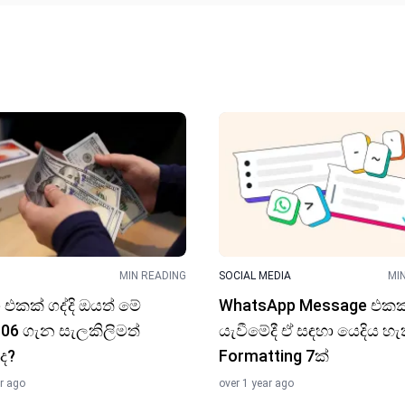
MIN READING
SOCIAL MEDIA
MI
 එකක් ගද්දි ඔයත් මේ
WhatsApp Message එකක
06 ගැ​න සැලකිලිමත්
යැවීමේදී ඒ සඳහා යෙදිය හැ
ද?
Formatting 7ක්
ar ago
over 1 year ago