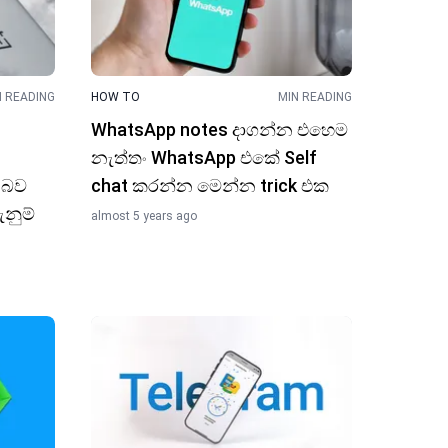
N READING
HOW TO
MIN READING
WhatsApp notes දාගන්න එහෙම
නැත්තං WhatsApp එකේ Self
 බ​ව
chat කරන්න මෙන්න trick එක
ුම් ​
almost 5 years ago