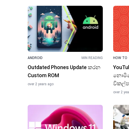
ANDROID
MIN READING
HOW TO
Outdated Phones Update කරන
YouTu
Custom ROM
නොමිල
විකල්ප
over 2 years ago
over 2 ye