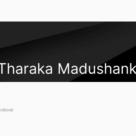
Tharaka Madushan
cebook