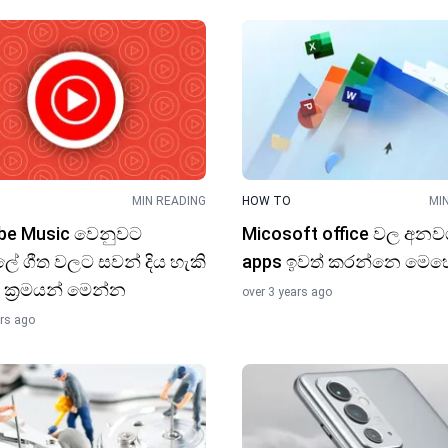
MIN READING
HOW TO
MI
be Music වෙනුවට
Micosoft office වල අනවශ
ේ ගීත වලට සවන් දිය හැකි
apps ඉවත් කරන්නෙ මෙහ
 ක්‍රමය​න් මෙන්​න
over 3 years ago
ars ago