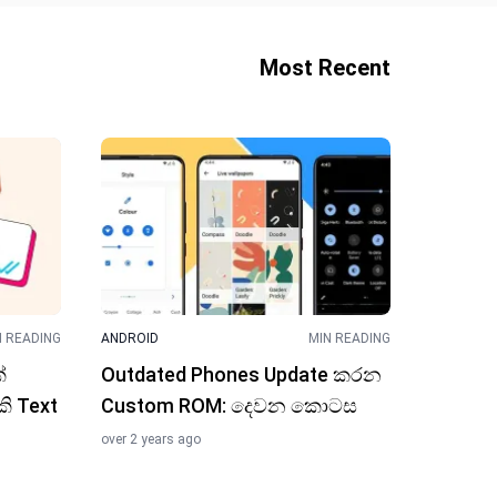
Most Recent
N READING
ANDROID
MIN READING
්
Outdated Phones Update කරන
කි Text
Custom ROM: දෙවන කොටස
over 2 years ago