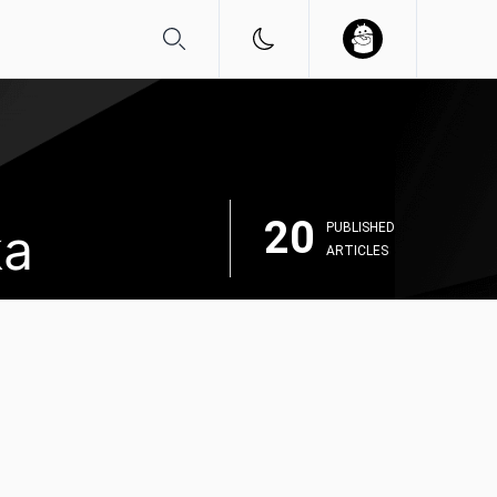
20
ka
PUBLISHED
ARTICLES