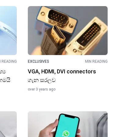
N READING
EXCLUSIVES
MIN READING
්‍ය
VGA, HDMI, DVI connectors
ෙමයි
ගැන සරලව
over 3 years ago