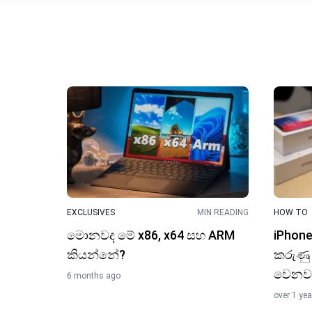
EXCLUSIVES
MIN READING
HOW TO
මොනවද මේ x86, x64 සහ ARM
iPhone
කියන්නේ?
කරුණු 
වෙනව
6 months ago
over 1 ye