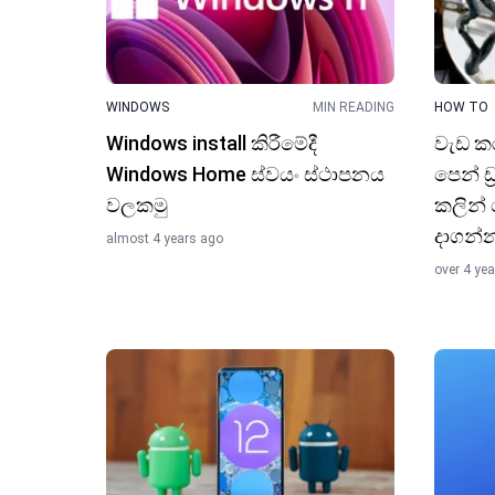
WINDOWS
MIN READING
HOW TO
Windows install කිරීමේදී
වැඩ කර
Windows Home ස්වයං ස්ථාපනය
පෙන් ඩ්
වලකමු
කලින්
දාගන්
almost 4 years ago
over 4 ye