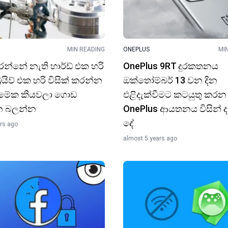
MIN READING
ONEPLUS
MI
න්නේ නැති හාර්ඩ් එක හරි
OnePlus 9RT දුරකතනය
‍රයිව් එක හරි විසික් කරන්න
ඔක්තෝම්බර් 13 වන දි​න
 මේක කියවලා ගොඩ
එළිදැක්වීමට කටයුතු කරන
න බලන්​න
OnePlus ආයතනය විසින් දැන
දේ
ars ago
almost 5 years ago