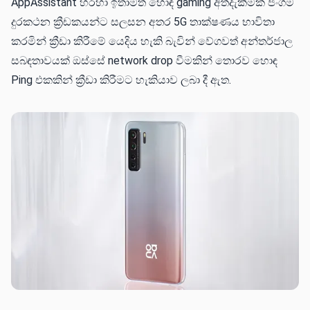
AppAssistant හරහා ඉතාමත් හොඳ gaming අත්දැකීමක් ජංගම
දුරකථන ක්‍රීඩකයන්ට සලසන අතර 5G තාක්ෂණය භාවිතා
කරමින් ක්‍රීඩා කිරීමේ යෙදිය හැකි බැවින් වේගවත් අන්තර්ජාල
සබඳතාවයක් ඔස්සේ network drop වීමකින් තොරව හොඳ
Ping එකකින් ක්‍රීඩා කිරීමට හැකියාව ලබා දී ඇත.