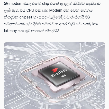
5G modem එකද එකම chip එකේ ඇතුලත් කිරීමට හැකියාව
ලැබී ඇත. එය CPU එක සහ Modem එක වෙන වෙනම
නිපදවන chipset හා සසඳා බැලීමේදී වඩාත් ස්ථායී 5G
සබඳතාවයක් ලබා දීමට සමත් වන අතර වැඩි වේගයක්, low
latency සහ අඩු තාපයක් නිපදවයි.