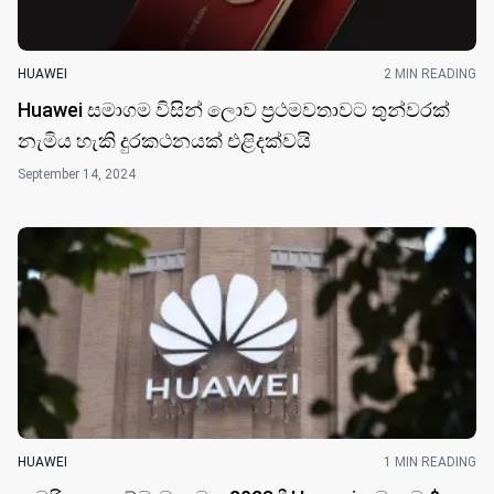
HUAWEI
2 MIN READING
Huawei සමාගම විසින් ලොව ප්‍රථමවතාවට තුන්වරක්
නැමිය හැකි දුරකථනයක් එළිදක්වයි
September 14, 2024
HUAWEI
1 MIN READING