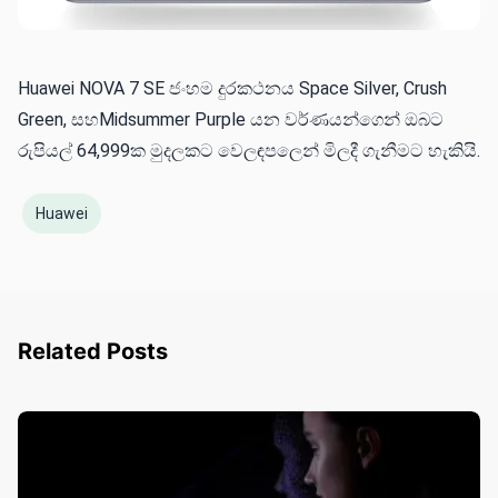
Huawei NOVA 7 SE ජංහම දුරකථනය Space Silver, Crush
Green, සහMidsummer Purple යන වර්ණයන්ගෙන් ඔබට
රුපියල් 64,999ක මුදලකට වෙලඳපලෙන් මිලදී ගැනීමට හැකියි.
Huawei
Related Posts