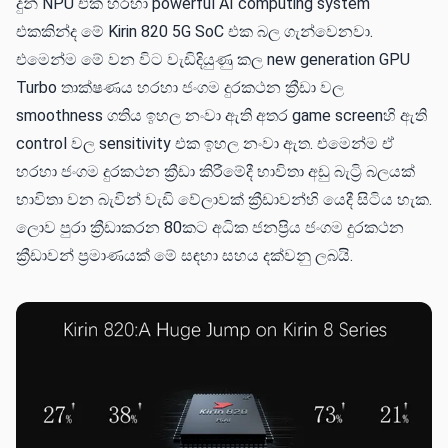
දුන් NPU එක හරහා powerful AI computing system
එකකින්ද මේ Kirin 820 5G SoC එක බල ගැන්වෙනවා.
එමෙන්ම මේ වන විට වැඩිදියුණු කල new generation GPU
Turbo තාක්ෂණය හරහා ජංගම දුරකථන ක්‍රීඩා වල
smoothness ගතිය ඉහල නංවා ඇති අතර game screenහි ඇති
control වල sensitivity එක ඉහල නංවා ඇත. එමෙන්ම ඒ
හරහා ජංගම දුරකථන ක්‍රීඩා කිරීමේදී භාවිතා අඩු බැට්‍රි බලයක්
භාවිතා වන බැවින් වැඩි වේලාවක් ක්‍රීඩාවන්හි යෙදී සිටිය හැක.
ලොව පුරා ක්‍රීඩාකරන 80කට අධික ජනප්‍රිය ජංගම දුරකථන
ක්‍රීඩාවන් ප්‍රමාණයක් මේ සඳහා සහය දක්වනු ලබයි.