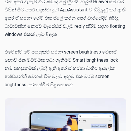
වන අතර ඇතැම් විට බාධාද පමුණුවයි. නමුත් Huawei සමාගම
විසින් මීට පෙර හඳුන්වා දුන් AppAssistant වැඩිදියුණු කර ඇති
අතර ඒ හරහා ගේම් එක ප්ලේ කරන අතර වාරයේදීම කිසිඳු
බාධාවකින් තොරව මැසේජස් වලට reply කිරීම සඳහා floating
windows එකක් ලබා දී ඇත.
එමෙන්ම මේ පහසුකම හරහා screen brightness වෙනස්
නොවී එක මට්ටමක තබා ගැනීමට Smart brightness lock
නම් පහසුකමක් ලබාදී ඇති අතර ඒ හරහා බාහිර ආලෝක
තත්වයන්හි වෙනස් වීම් වලට අනුව එක වරම screen
brightness වෙනස්වීම සිදු නොවේ.