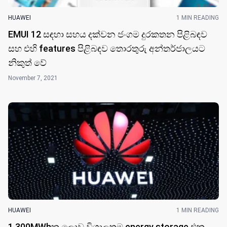
HUAWEI
1 MIN READING
EMUI 12 සඳහා සහය දක්වන ජංගම දුරකතන පිළිබඳව
සහ එහි features පිළිබඳ​ව තොරතුරු අන්තර්ජාලයට
නිකුත් ​වේ
November 7, 2021
HUAWEI
1 MIN READING
1,300MWhක ලොව විශාලත​ම energy storage එක