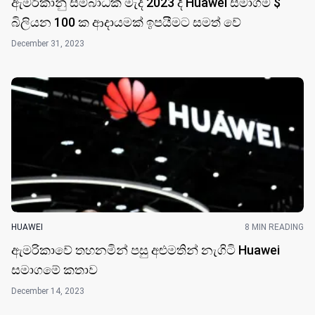
ඇමරිකානු සම්බාධක මැද 2023 දී Huawei සමාගම $
බිලියන 100 ක ආදායමක් ඉපයීමට සමත් ​වේ
December 31, 2023
HUAWEI
8 MIN READING
ඇමරිකාවේ තහනමින් පසු අළුමතින් නැගිටි Huawei
සමාගමේ කතා​ව
December 14, 2023