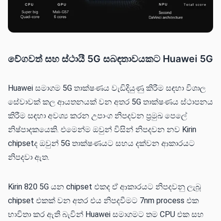
වේගවත් සහ ස්ථායී 5G සබඳතාවයකට Huawei 5G
Huawei සමාගම 5G තාක්ෂණය වැඩිදියුණු කිරීම සඳහා විශාල
සේවාවක් කල ආයතනයක් වන අතර 5G තාක්ෂණය ස්ථාපනය
කිරීම සඳහා අවශ්‍ය කරන උපාංග නිපදවන ප්‍රමුඛ පෙලේ
නිෂ්පාදකයෙකි. එමෙන්ම ඔවුන් විසින් නිපදවන නව Kirin
chipsetද ඔවුන් 5G තාක්ෂණයට සහය දක්වන ආකාරයට
නිපදවා ඇත.
Kirin 820 5G යන chipset එකද ඒ ආකාරයට නිපදවනු ලැබූ
chipset එකක් වන අතර එ‍ය නිපදවීමට 7nm process එක
භාවිතා කර ඇති බැවින් Huawei සමාගමට තම CPU එක සහ