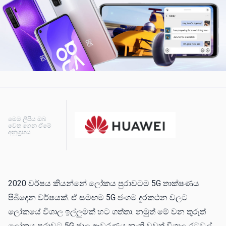
මෙම ලිපිය ඔබ
වෙත ගෙන ඒමේ
අනුග්‍රහය
2020 වර්ෂය කියන්නේ ලෝකය පුරාවටම 5G තාක්ෂණය
පිබිදෙන වර්ෂයක්. ඒ සමඟම 5G ජංගම දුරකථන වලට
ලෝකයේ විශාල ඉල්ලුමක් හට ගත්තා. නමුත් මේ වන තුරුත්
ලෝකය පුරාවට 5G ජාල ආවරණය නැති වුවත් විශාල රටවල්