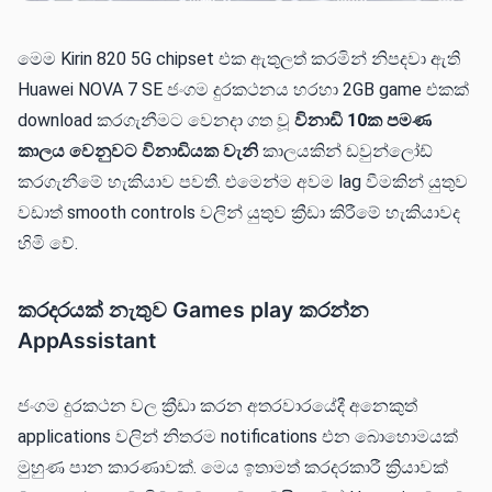
මෙම Kirin 820 5G chipset එක ඇතුලත් කරමින් නිපදවා ඇති
Huawei NOVA 7 SE ජංගම දුරකථනය හරහා 2GB game එකක්
download කරගැනීමට වෙනදා ගත වූ
විනාඩි 10ක පමණ
කාලය වෙනුවට විනාඩියක වැනි
කාලයකින් ඩවුන්ලෝඩ්
කරගැනීමේ හැකියාව පවතී. එමෙන්ම අවම lag වීමකින් යුතුව
වඩාත් smooth controls වලින් යුතුව ක්‍රීඩා කිරීමේ හැකියාවද
හිමි වේ.
කරදරයක් නැතුව Games play කරන්න
AppAssistant
ජංගම දුරකථන වල ක්‍රීඩා කරන අතරවාරයේදී අනෙකුත්
applications වලින් නිතරම notifications එන බොහොමයක්
මුහුණ පාන කාරණාවක්. මෙය ඉතාමත් කරදරකාරී ක්‍රියාවක්