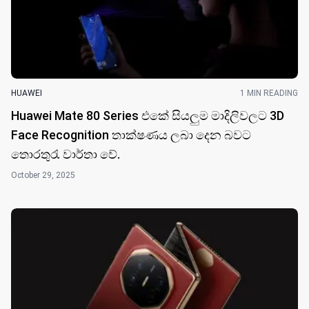
HUAWEI
1 MIN READING
Huawei Mate 80 Series එකේ සියලුම මාදිලිවලට 3D
Face Recognition තාක්ෂණය ලබා දෙන බවට
තොරතුරැ වාර්තා වේ.
October 29, 2025