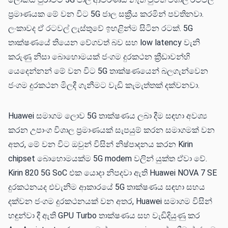
ප්‍රමාණයක මේ වන විට 5G ජාල සක්‍රීය කරමින් පවතිනවා.
ලංකාවද ඒ රටවල් ලැස්තුවේ ඉහළින්ම සිටින රටක්. 5G
තාක්ෂණයේ තියෙන වේගවත් බව සහ low latency වැනි
කරුණු නිසා බොහොමයක් ජංගම දුරකථන ක්‍රීඩාවන්හි
යෙදෙන්නන් මේ වන විට 5G තාක්ෂණයෙන් බලගැන්වෙන
ජංගම දුරකථන මිලදී ගැනීමට වැඩි කැමැත්තක් දක්වනවා.
Huawei සමාගම ලොව 5G තාක්ෂණය ලබා දීම සඳහා අවශ්‍ය
කරන උපාංග විශාල ප්‍රමාණයක් සැපයුම් කරන සමාගමක් වන
අතර, මේ වන විට ඔවුන් විසින් නිෂ්පාදනය කරන Kirin
chipset බොහොමයක්ම 5G modem වලින් යුක්ත ඒවා වේ.
Kirin 820 5G SoC එක යොදා නිපදවා ඇති Huawei NOVA 7 SE
දුරකථනයද එවැනිම ආකාරයේ 5G තාක්ෂණය සඳහා සහය
දක්වන ජංගම දුරකථනයක් වන අතර, Huawei සමාගම විසින්
හඳුන්වා දී ඇති GPU Turbo තාක්ෂණය සහ වැඩිදියුණු කර