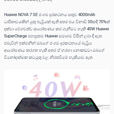
Huawei NOVA 7 SE ජංගම දුරකථනය සතුව 4000mAh
ධාරිතාවයකින් යුතු බැට්‍රියක් ඇති අතර එය විනාඩි 30කදී 70%ක්
දක්වා වේගවත්ව ආරෝපණය කර ගැනීමට හැකි 40W Huawei
SuperCharge පහසුකම Huawei සමාගම විසින් ලබා දී ඇත.
එබැවින් ඉක්මනින් ඔබගේ ජංගම දුරකථනයේ බැට්‍රිය
ආරෝපණය කරගත හැකි අතර ඒ හරහා නොකඩවා ඔබගේ
විනෝදාත්මක කටයුතු වල නිරතවීමේ හැකියාව ඇත.