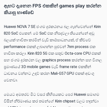
ඇඟට දැනෙන FPS එකකින් games play කරන්න
කියාපු භාණ්ඩේ
Huawei NOVA 7 SE ජංගම දුරකථනය බල ගැන්වෙන්නේ Kirin
820 SoC එකෙන්. මේ SoC එක නිපදවලා තියෙන්නේ අඩු
බලයක් භාවිතා කරමින් වැඩි කාර්‍යසාධනයක්, ඒ කිව්වේ
performance එකක් ලබාගන්න පුළුවන් 7nm process එක
භාවිතා කරලා. Kirin 820 5G එක සතුව Octa-core CPU එකක්
සහ ජංගම දුරකථන වල graphics process කරන්න සහ විශාල
ප්‍රමාණයේ 3D mobile games වැඩි frame rate එකකින්
ධාවනය වන්නට උදව් කරන Mali-G57 GPU එකක් අඩංගු
වෙනවා.
මෙයට අමතරව මීට වසර කිහිපයකට පෙර Huawei සමාගම
විසින් නිර්මාණය කර තමන්ගේ Kirin chipset වලට හඳුන්වා