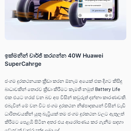
ඉක්මනින් චාර්ජ් කරගන්න 40W Huawei
SuperCahrge
ජංගම දුරකථනයක ක්‍රීඩා කරන ඕනෑම අයෙක් එක දිගට කිසිඳු
බාධාවකින් තොරව ක්‍රීඩා කිරීමට කැමති නමුත් Battery Life
එක එයට හරස් වන බව අප විසින් කවුරුත් දන්නා කාරණාවකි.
එබැවින් මේ වන විට ජංගම දුරකථන නිෂ්පාදකයන් විසින් වැඩි
ධාරිතාවයකින් යුතු බැට්‍රියක් තම ජංගම දුරකථන වලට ඇතුලත්
කිරීමට පෙළඹී සිටින අතර එය ආරෝපණය කර ගැනීම සඳහා
වේගවත් චාජරයක්ද ලබා දේ.