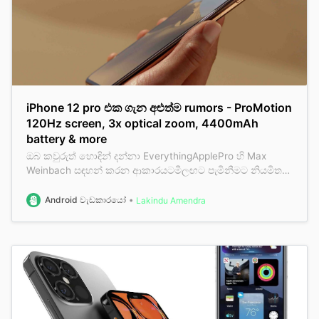
iPhone 12 pro එක ගැන අළුත්ම rumors - ProMotion
120Hz screen, 3x optical zoom, 4400mAh
battery & more
ඔබ කවුරුත් හොඳින් දන්නා EverythingApplePro හි Max
Weinbach සඳහන් කරන ආකාරයටමීලඟට පැමිනීමට නියමිත
නවතම Apple iPhone 12 දුරකතනයෙ නවතම අංග රැසක්
එකතු කර ඇතිබව සඳහන් වෙනවා. එනම් * ProMotion display
Android වැඩකාරයෝ
Lakindu Amendra
එක * 3x Telephoto zoom lens කැමරාව * 4,400mah ඉක්මවූ
Battery එක * වැඩිදියුනු කෙරුනු Face ID තාක්ශණ…