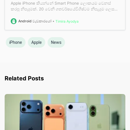
Apple iPhone කියන්නේ Smart Phone ලොකයම වෙනස්
කරපු නිපයුමක්. 20 වෙනි ශතවර්ෂයේවිශිෂ්ටම නිපැයුම ලෙස
නම් ලබන මේ iPhone එක නිසා තමා ඉස්සර button ගොඩක්
එක්ක තිබ්බPhone අද ඔයාලා දකින තැනට ආවේ. මේ iPhone
Android වැඩකාරයෝ
Timira Ayodya
එකේ වෙනස් කම් කීපයක්ම උනා iPhone 2G ටපස්සේ ලොකුම
වෙනස උනේ iPhone 4 වලදී ඊටත් පස්සේ iPhone 5 වල ඊට
පස්…
iPhone
Apple
News
Related Posts