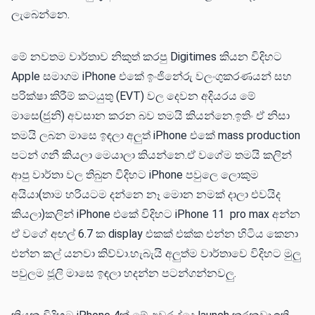
ලැබෙන්නෙ.
මේ නවතම වාර්තාව නිකුත් කරපු Digitimes කියන විදිහට
Apple සමාගම iPhone එකේ ඉංජිනේරු වලංගුකරණයන් සහ
පරික්ෂා කිරීම් කටයුතු (EVT) වල දෙවන අදියරය මේ
මාසෙ(ජුනි) අවසාන කරන බව තමයි කියන්නෙ.ඉතිං ඒ නිසා
තමයි ලබන මාසෙ ඉඳලා අලුත් iPhone එකේ mass production
පටන් ගනී කියලා මෙයාලා කියන්නෙ.ඒ වගේම තමයි කලින්
ආපු වාර්තා වල තිබුන විදිහට iPhone පවුලෙ ලොකුම
අයියා(තාම හරියටම දන්නෙ නෑ මොන නමක් දාලා එවයිද
කියලා)කලින් iPhone එකේ විදිහට iPhone 11 pro max අන්න
ඒ වගේ අඟල් 6.7 ක display එකක් එක්ක එන්න හිටිය කෙනා
එන්න කල් යනවා කිව්වා.හැබැයි අලුත්ම වාර්තාවෙ විදිහට මුලු
පවුලම ජූලි මාසෙ ඉඳලා හදන්න පටන්ගන්නවලු.