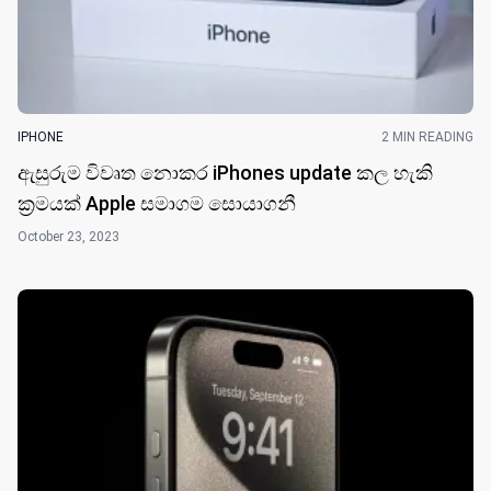
IPHONE
2 MIN READING
ඇසුරුම විවෘත නොකර iPhones update කල හැකි
ක්‍රමයක් Apple සමාගම සොයාගනී
October 23, 2023