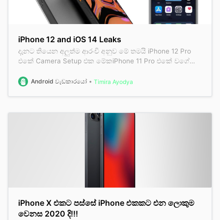
iPhone 12 and iOS 14 Leaks
දැනට තියෙන අලුත්ම ආරංචි අනුව මේ තමයි iPhone 12 Pro
එකේ Camera Setup එක මේකiPhone 11 Pro එකේ වගේ
Telephoto / Wide / Ultra Wide කියන sensors තුනත් new
iPadPro 2020 වල ආව LiDAR sensor එකත් එන්න නියමිතයි.
Android වැඩකාරයෝ
Timira Ayodya
හැබැයි මේ camera setup එකප්‍රමාණයෙන් ලොකුයි ඒ
කියන්නේ විශාල sensor size වල camera sensor එනවා කි…
iPhone X එකට පස්සේ iPhone එකකට එන ලොකුම
වෙනස 2020 දි!!!