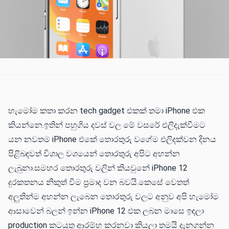
හැමෝම කතා කරන tech gadget එකක් තමා iPhone එක
කියන්නෙ.ඉතින් පහුගිය දවස් වල මේ වසරේ එලිදැක්වීමට
යන නවතම iPhone එකේ තොරතුරු වගේම එලිදක්වන දිනය
පිළිබඳවත් විශාල වශයෙන් තොරතුරු අපිට අහන්න
ලැබුනා.සමහර තොරතුරු වලින් කියවුනේ iPhone 12
දුරකතනය නිකුත් වීම ප්‍රමාද වන බවයි.කෙසේ වෙතත්
අලුතින්ම අහන්න ලැබෙන තොරතුරු වලට අනුව අපි හැමෝම
ආසාවෙන් බලන් ඉන්න iPhone 12 එක ලබන මාසෙ ඉඳලා
production කටයුතු ආරම්භ කරනවා කියලා තමයි දැනගන්න