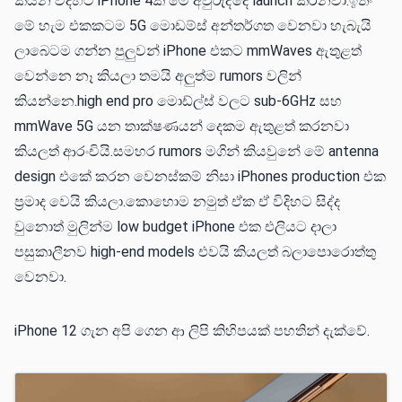
කියන විදිහට iPhone 4ක් මේ අවුරුද්දෙ launch කරනවා.ඉතිං
මේ හැම එකකටම 5G මොඩම්ස් අන්‍තර්ගත වෙනවා හැබැයි
ලාබෙටම ගන්න පුලුවන් iPhone එකට mmWaves ඇතුළත්
වෙන්නෙ නෑ කියලා තමයි අලුත්ම rumors වලින්
කියන්නෙ.high end pro මොඩ්ල්ස් වලට sub-6GHz සහ
mmWave 5G යන තාක්ෂණයන් දෙකම ඇතුළත් කරනවා
කියලත් ආරංචියි.සමහර rumors මගින් කියවුනේ මේ antenna
design එකේ කරන වෙනස්කම් නිසා iPhones production එක
ප්‍රමාද වෙයි කියලා.කොහොම නමුත් ඒක ඒ විදිහට සිද්ද
වුනොත් මුලින්ම low budget iPhone එක එලියට දාලා
පසුකාලීනව high-end models එවයි කියලත් බලාපොරොත්තු
වෙනවා.
iPhone 12 ගැන අපි ගෙන ආ ලිපි කිහිපයක් පහතින් දැක්වේ.