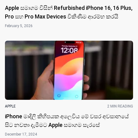
Apple සමාගම විසින් Refurbished iPhone 16, 16 Plus,
Pro සහ Pro Max Devices විකිණීම ආරම්භ කරයි
February 5, 2026
APPLE
2 MIN READING
iPhone මාදිලි කිහිපයක අලෙවිය මේ වසර අවසානයේ
සිට නවතා දැමීමට Apple සමාගම සැරසේ
December 17, 2024