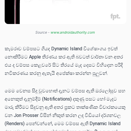
Source - 
www.androidauthority.com 
කැමරාව වම්පසට ගියද Dynamic Island විශේෂාංගය ඉවත්
නොකිරීමට Apple තීරණය කර ඇති බවටත් වාර්තා වන අතර
එය ද වම්පස කෙළවරේ සිට තිරයේ මැද දෙසට විහිදෙන පරිදි
නවීකරණය කරනු ඇතැයි අපේක්ෂා කරන්න පුලුවන්.
මෙම වෙනස සිදු වුවහොත් දැනට වම්පස ඇති ඔරලෝසුව සහ
අනෙකුත් දැනුම්දීම් (Notifications) දකුණු පසට හෝ මැදට
මාරු කිරීමට සිදුවනු ඇති අතර ප්‍රකට තාක්ෂණික විචාරකයෙකු
වන Jon Prosser විසින් නිකුත් කරන ලද වීඩියෝ දර්ශනවල
(Renders) පෙන්වන්නේ, මෙම වම්පස ඇති Dynamic Island