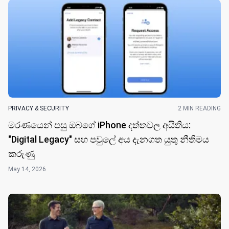
PRIVACY & SECURITY
2 MIN READING
මරණයෙන් පසු ඔබගේ iPhone දත්තවල අයිතිය:
"Digital Legacy" සහ පවුලේ අය දැනගත යුතු නීතිමය
කරුණු
May 14, 2026