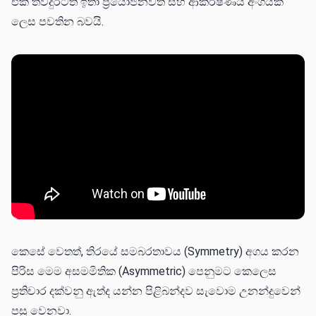
එක තවදුරටත් ඉතා ප්‍රයෝජනවත් සහ ආකර්ෂණීය අංගයක්
ලෙස පවතින බවයි.
කෙසේ වෙතත්, තිරයේ සමබරතාවය (Symmetry) අගය කරන
පිරිස මෙම අසමමිතික (Asymmetric) පෙනුමට කෙලෙස
ප්‍රතිචාර දක්වනු ඇත්ද යන්න පිළිබන්දව සැවොම උනන්දුවෙන්
පසු වෙනවා.