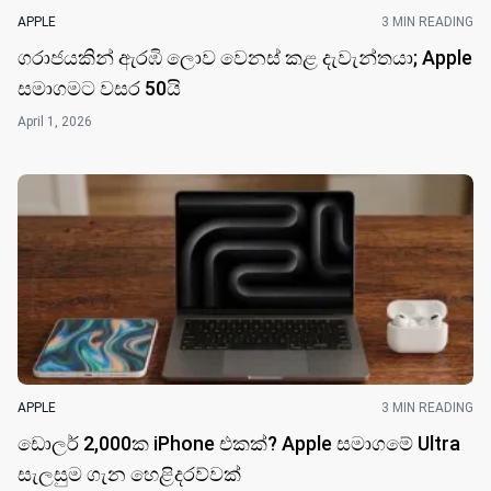
APPLE
3 MIN READING
ගරාජයකින් ඇරඹි ලොව වෙනස් කළ දැවැන්තයා; Apple
සමාගමට වසර 50​යි
April 1, 2026
APPLE
3 MIN READING
ඩොලර් 2,000ක iPhone එකක්? Apple සමාගමේ Ultra
සැලසුම ගැන හෙළිදරව්වක්