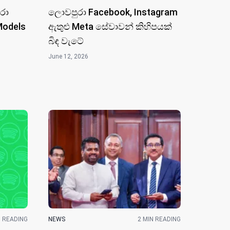
රා
ලොවපුරා Facebook, Instagram
Models
ඇතුළු Meta සේවාවන් කිහිපයක්
බිඳ වැටේ
June 12, 2026
N READING
NEWS
2 MIN READING