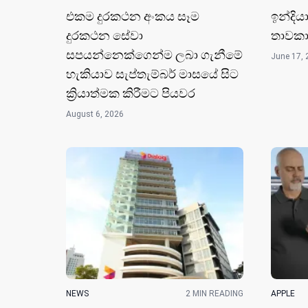
එකම දුරකථන අංකය සෑම
ඉන්දිය
දුරකථන සේවා
තාවකා
සපයන්නෙක්ගෙන්ම ලබා ගැනීමේ
June 17, 
හැකියාව සැප්තැම්බර් මාසයේ සිට
ක්‍රියාත්මක කිරීමට පියවර
August 6, 2026
NEWS
2 MIN READING
APPLE