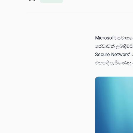
Microsoft සමාග
සේවාවක් ලබාදීමට
Secure Network"
එකකදී පැමිණෙනු 