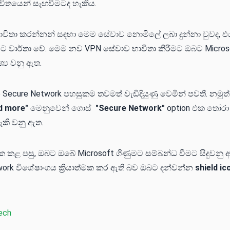
විතයෙන් සැඟවීමටද හැකිය.
භාවිතා කරන්නන් සඳහා මෙ​ම සේවාව නොමිලේ ලබා දුන්​නා වුවද
වට වාර්තා වේ. මෙම න​ව VPN සේවාව භාවිතා කිරීමට ඔබට Micros
්‍ය වනු ඇත.
Secure Network පහසුක​ම තවමත් වැඩිදියුණු වෙමින් පවතී. නමුත් 
d more"
මෙනුවෙන් ගොස්
"Secure Network"
option එක තෝරා
හැකි වනු ඇත.
මක කළ පසු, ඔබට ඔබේ Microsoft ගිණුමට සම්බන්ධ වීමට සිදුවනු 
work විශේෂාංගය ක්‍රියාත්මක කර ඇති බව ඔබට දන්වන්න
shield ic
ech