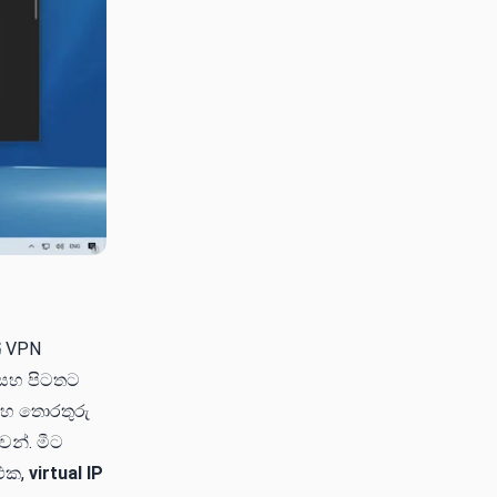
් VPN
ට සහ පිටතට
 සහ තොරතුරු
වන්. මීට
 එක,
virtual IP