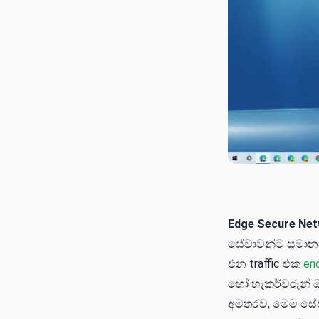
Edge Secure Ne
සේවාවන්ට සමානව ක
එන traffic එක
en
හෝ හැකර්වරුන් ඔ
අමතරව, මෙම සේවා