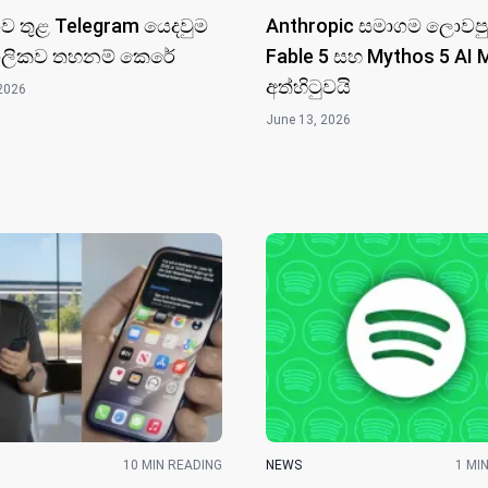
ාව තුළ Telegram යෙදවුම
Anthropic සමාගම ලොවපු
ලිකව තහනම් කෙරේ
Fable 5 සහ Mythos 5 AI 
අත්හිටුවයි
2026
June 13, 2026
10 MIN READING
NEWS
1 MI