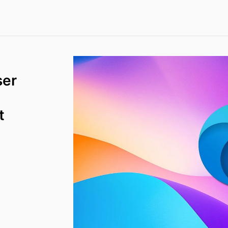
ser
t