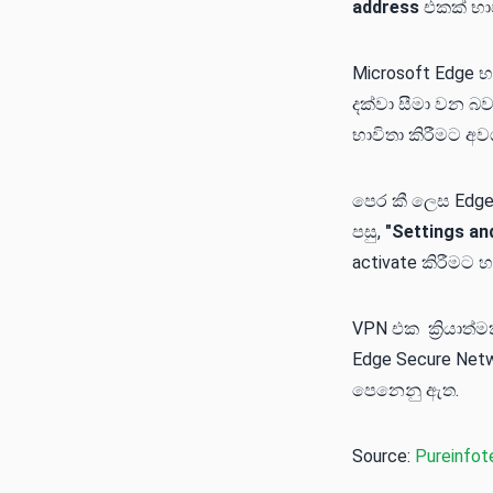
address
එකක් භා
Microsoft Edge 
දක්වා සීමා වන බ
භාවිතා කිරීමට අවශ
පෙර කී ලෙස Edge 
පසු,
"Settings an
activate කිරීමට 
VPN එක ක්‍රියාත්
Edge Secure Net
පෙනෙනු ඇත.
Source:
Pureinfot