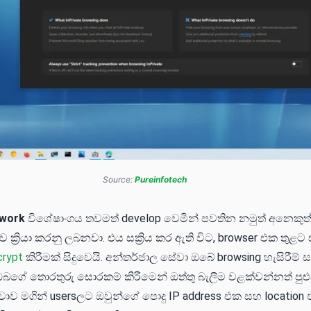
Source:
Pureinfotech
twork
විශේෂාංගය තවමත් develop වෙමින් පවතින නමුත් අනෙකුත
්‍රියා කරනු ලබනවා. එය සක්‍රිය කර ඇති විට, browser එක තුළ
crypt
කිරීමක් සිදුවෙයි. අන්තර්ජාල සේවා ඔබේ browsing හැසිරීම්
බගේ තොරතුරු සොරකම් කිරීමෙන් ඔත්තු බැලීම වළක්වන්නත් පුළු
ව මගින් usersලට ඔවුන්ගේ පොදු IP address එක සහ location