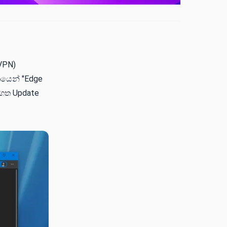
VPN)
යෙන් "Edge
ාගත Update