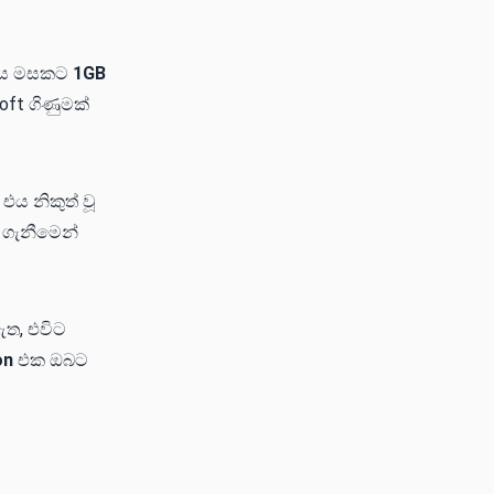
, එය මසකට
1GB
oft ගිණුමක්
එය නිකුත් වූ
 ගැනීමෙන්
ඇත, එවිට
on
එක ඔබට