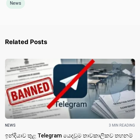
News
Related Posts
NEWS
3 MIN READING
ඉන්දියාව තුළ Telegram යෙදවුම තාවකාලිකව තහනම්