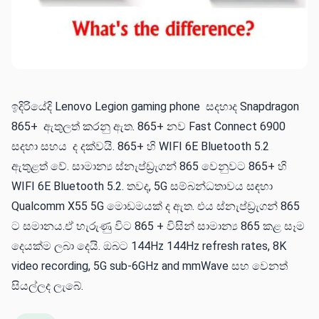
ඉදිරියේදි Lenovo Legion gaming phone සදහාද Snapdragon
865+ ඇතුලත් කරනු ඇත. 865+ නව Fast Connect 6900
සදහා සහය ද දක්වයි. 865+ හි WIFI 6E Bluetooth 5.2
ඇතුළත් වේ. සාමාන්‍ය ස්නැප්ඩ්‍රැගන් 865 වෙනුවට 865+ හි
WIFI 6E Bluetooth 5.2. තවද, 5G සම්බන්ධතාවය සඳහා
Qualcomm X55 5G මොඩමයක් ද ඇත. එය ස්නැප්ඩ්‍රැගන් 865
ට සමානය.ඒ හැරුණු විට 865 + විසින් සාමාන්‍ය 865 කළ සෑම
දෙයක්ම ලබා දෙයි. ඔබට 144Hz 144Hz refresh rates, 8K
video recording, 5G sub-6GHz and mmWave සහ වෙනත්
සියල්ලද ලැබේ.