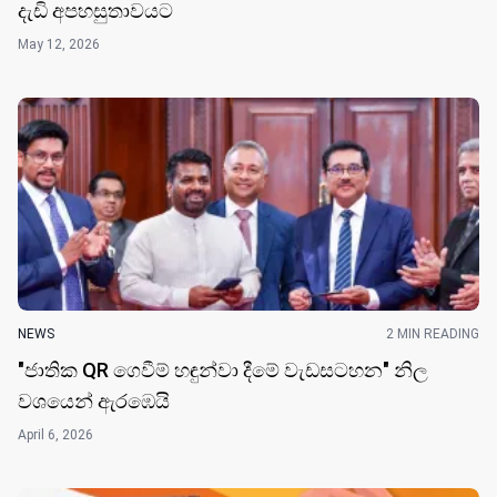
දැඩි අපහසුතාවයට
May 12, 2026
NEWS
2 MIN READING
"ජාතික QR ගෙවීම් හඳුන්වා දීමේ වැඩසටහන" නිල
වශයෙන් ඇරඹෙයි
April 6, 2026