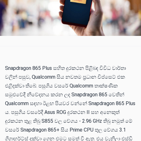
Snapdragon 865 Plus සහිත දුරකථන පිළිබඳ විවිධ වාර්තා
වලින් පසුව, Qualcomm සිය නවතම ප්‍රධාන චිප්සෙට් එක
එළිදක්වා තිබේ. පසුගිය වසරේ Qualcomm තාක්ෂණික
සමුළුවේදී නිවේදනය කරන ලද Snapdragon 865 වෙතින්
Qualcomm සඳහා ඊළඟ පියවර වන්නේ Snapdragon 865 Plus
ය. පසුගිය වසරේදී Asus ROG දුරකථන II සහ අනෙකුත්
දුරකථන තුළ තිබු S855 වල වේගය - 2.96 GHz තිබු නමුත් මේ
වසරේ Snapdragon 865+ සිය Prime CPU තුල වේගය 3.1
ගිගාහර්ට්ස් දක්වා ගෙන එමට සමත් වී ඇත. එය වැනිලා එස්ඩී