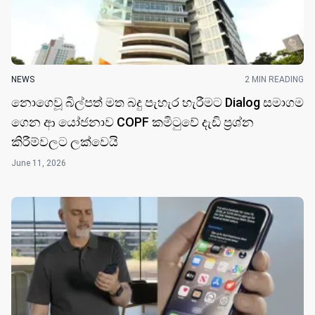
NEWS
2 MIN READING
නොගෙවූ බිල්පත් මත බදු පැහැර හැරීමට Dialog සමාගම
ගෙන ආ යෝජනාව COPF කමිටුවේ දැඩි ප්‍රශ්න
කිරීම්වලට ලක්වෙයි
June 11, 2026