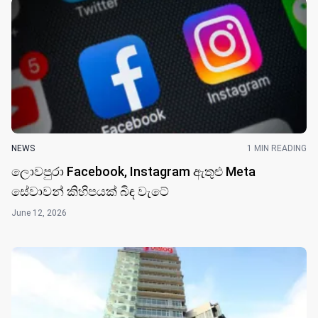
NEWS
1 MIN READING
ලොවපුරා Facebook, Instagram ඇතුළු Meta
සේවාවන් කිහිපයක් බිඳ වැටේ
June 12, 2026