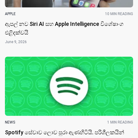
APPLE
10 MIN READING
ඇපල් නව Siri AI සහ Apple Intelligence විශේෂාංග
එළිදක්වයි
June 9, 2026
NEWS
1 MIN READING
Spotify සේවාව ලොව පුරා ඇණහිටියි. පරිශීලකයින්