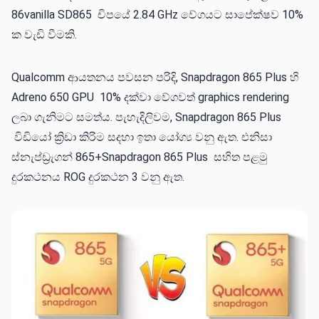
86vanilla SD865 චිපයේ 2.84 GHz වේගයට සාපේක්ෂව 10%
ක වැඩි වීමකි.
Qualcomm ආයතනය පවසන පරිදි, Snapdragon 865 Plus හි
Adreno 650 GPU 10% දක්වා වේගවත් graphics rendering
ලබා ගැනිමට සමත්ය. පැහැදිලිවම, Snapdragon 865 Plus
විඩියෝ ක්‍රිඩා කිරිම සදහ‍ා ඉත‍ා යෝග්‍ය වනු ඇත. එනිසා
ස්නැප්ඩ්‍රැගන් 865+Snapdragon 865 Plus සහිත පළමු
දුරකථනය ROG දුරකථන 3 වනු ඇත.