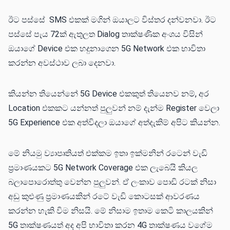
ඊට පස්සේ SMS එකක් මගින් ඔයාලට විස්තර දන්වනවා. ඊට
පස්⁣සේ පැය 72ක් ඇතුලත Dialog තාක්ෂණික අංශය විසින්
ඔයාගේ Device එක හදුනාගෙන 5G Network එක භාවිතා
කරන්න අවස්ථාව ලබා දෙනවා.
කියන්න තියෙන්නේ 5G Device එකකුත් තියෙනව නම්, අර
Location එකකට යන්නත් පුලුවන් නම් දැන්ම Register වෙලා
5G Experience එක අත්විදලා ඔයාගේ අත්දැකිම් අපිට කියන්න.
මේ නියමු ව්‍යාපෘතියත් එක්කම ඉතා ඉක්මනින් රටෙන් වැඩි
ප්‍රමාණයකට 5G Network Coverage එක ලැබෙයි කියල
බලාපොරොත්තු වෙන්න පුලුවන්. ඒ ලංකාව පොඩි රටක් නිසා
අඩු කුළුණු ප්‍රමාණයකින් රටේ වැඩි කොටසක් ආවරණය
කරන්න හැකි විම නිසයි. මේ නිසාම ඉතාම කෙටි කාලයකින්
5G තාක්ෂණයත් අද අපි භාවිතා කරන 4G තාක්ෂණය වගේම