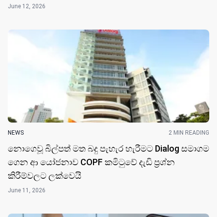
June 12, 2026
NEWS
2 MIN READING
නොගෙවූ බිල්පත් මත බදු පැහැර හැරීමට Dialog සමාගම
ගෙන ආ යෝජනාව COPF කමිටුවේ දැඩි ප්‍රශ්න
කිරීම්වලට ලක්වෙයි
June 11, 2026