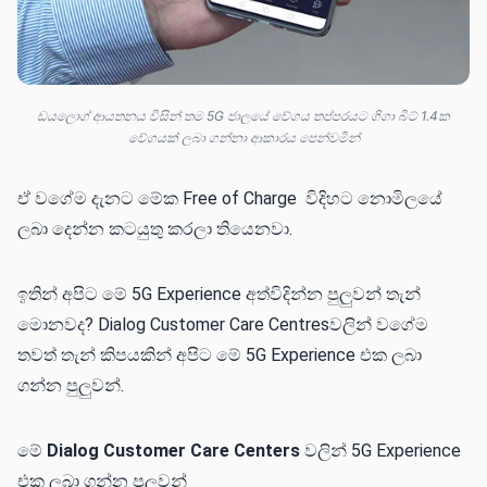
ඩයලොග් ආයතනය විසින් තම 5G ජාලයේ වේගය තප්පරයට ගිගා බිට් 1.4ක
වේගයක් ලබා ගන්නා ආකාරය පෙන්වමින්
ඒ වගේම දැනට මේක Free of Charge විදිහට නොමිලයේ
ලබා දෙන්න කටයුතු කරලා තියෙනවා.
ඉතින් අපිට මේ 5G Experience අත්විදින්න පුලුවන් තැන්
මොනවද? ‌‌Dialog Customer Care Centresවලින් වගේම
තවත් තැන් කිපයකින් අපිට මේ 5G Experience එක ලබා
ගන්න පුලුවන්.
මේ
Dialog Customer Care Centers
වලින් 5G Experience
එක ලබා ගන්න පුලුවන්