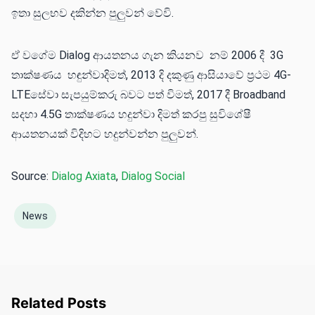
ඉතා සුලභව දකින්න පුලුවන් වේවි.
ඒ වගේම Dialog ආයතනය ගැන කියනව නම් 2006 දී 3G
තාක්ෂණය හඳුන්වාදිමත්, 2013 දි දකුණු ආසියාවේ ප්‍රථම 4G-
LTE‌‌සේවා සැපයුම්කරු බවට පත් විමත්, 2017 දී Broadband
සදහා 4.5G තාක්ෂණය හදුන්වා දිමත් කරපු සුවිශේෂී
ආයතනයක් විදිහට හදුන්වන්න පුලුවන්.
Source:
Dialog Axiata
,
Dialog Social
News
Related Posts