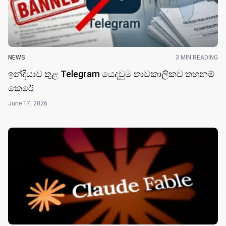
NEWS
3 MIN READING
ඉන්දියාව තුළ Telegram යෙදවුම තාවකාලිකව තහනම්
කෙරේ
June 17, 2026