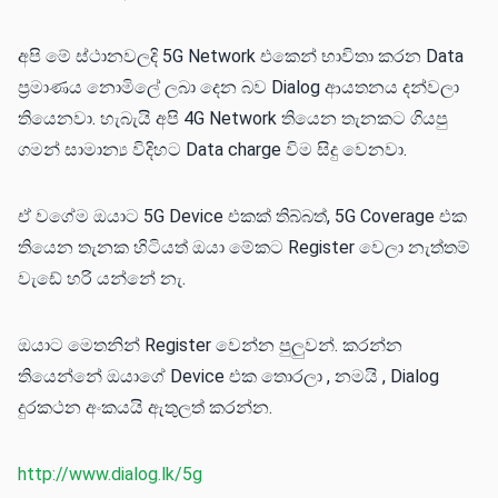
අපි මේ ස්ථානවලදි 5G Network එකෙන් භාවිතා කරන Data
ප්‍රමාණය නොමිලේ ලබා දෙන බව Dialog ආයතනය දන්වලා
තියෙනවා.‌‌ හැබැයි අපි 4G Network තියෙන තැනකට ගියපු
ගමන් සාමාන්‍ය විදිහට Data charge විම සිදු වෙනවා.
ඒ වගේම ඔයාට 5G Device එකක් තිබ්බත්, 5G Coverage එක
තියෙන තැනක හිටියත් ඔයා මේකට Register වෙලා නැත්තම්
වැඩේ හරි යන්නේ නැ.
ඔයාට මෙතනින් Register වෙන්න පුලුවන්. ‌‌කරන්න
තියෙන්නේ ඔයාගේ Device එක තොරලා , නමයි , Dialog
දුරකථන අංකයයි ඇතුලත් කරන්න.
http://www.dialog.lk/5g