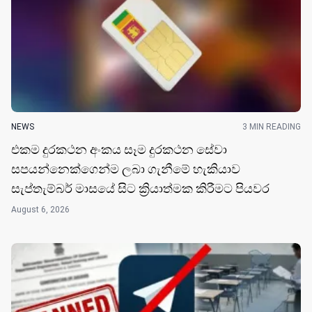
NEWS
3 MIN READING
එකම දුරකථන අංකය සෑම දුරකථන සේවා
සපයන්නෙක්ගෙන්ම ලබා ගැනීමේ හැකියාව
සැප්තැම්බර් මාසයේ සිට ක්‍රියාත්මක කිරීමට පියවර
August 6, 2026