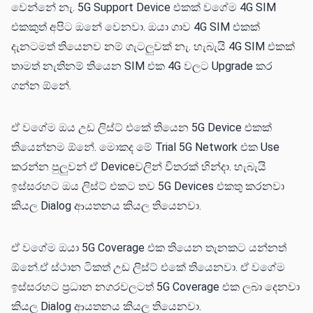
වෙන්නේ නැ. 5G Support Device එකක් වගේම 4G SIM
එකකුත් අපිට ඔනේ වෙනවා. ඔයා ගාව 4G SIM එකක්
දැනටමත් තියෙනව නම් ගැටලුවක් නැ. හැබැයි 4G SIM එකක්
තාමත් නැතිනම් තියෙන SIM එක 4G වලට Upgrade කර
ගන්න ඕනේ.
ඒ වගේම ඔය උඩ ලිස්ට් එකේ තියෙන 5G Device එකක්
තියෙන්නම ඕනේ. මොකද මේ Trial 5G Network එක Use
කරන්න පුලුවන් ඒ Deviceවලින් විතරක් හින්දා. හැබැයි
ඉස්සරහට ඔය ලිස්ට් එකට තව 5G Devices එකතු කරනවා
කියල Dialog ආයතනය කියල තියෙනවා.
ඒ වගේම ඔයා 5G Coverage එක තියෙන තැනකට යන්නත්
ඕනේ.ඒ ස්ථාන ටිකත් උඩ ලිස්ට් එකේ තියෙනවා. ඒ වගේම
ඉස්සරහට ප්‍රධාන නගරවලටත් 5G Coverage එක ලබා දෙනවා
කියල Dialog ආයතනය කියල තියෙනවා.