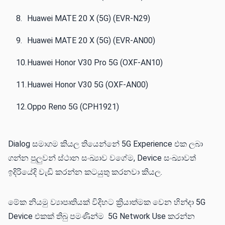
Huawei MATE 20 X (5G) (EVR-N29)‌‌
Huawei MATE 20 X (5G) (EVR-AN00)‌‌
Huawei Honor V30 Pro 5G (OXF-AN10)‌‌
Huawei Honor V30 5G (OXF-AN00)
Oppo Reno 5G (CPH1921)
Dialog සමාගම කියල තියෙන්නේ 5G Experience එක ලබා
ගන්න පුලුවන් ස්ථාන සංඛ්‍යාව වගේම, Device සංඛ්‍යාවත්
ඉදිරියේදි වැඩි කරන්න කටයුතු කරනවා කියල.
මේක නියමු ව්‍යාපෘතියක් විදිහට ක්‍රියාත්මක වෙන හින්දා 5G
Device එකක් තිබු පමණින්ම 5G Network Use කරන්න