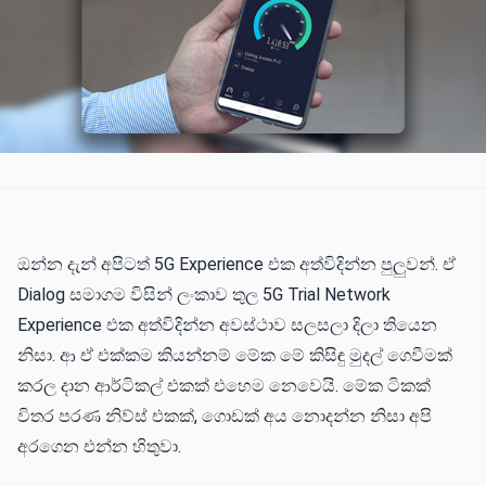
ඔන්න දැන් අපිටත් 5G Experience එක අත්විදින්න පුලුවන්. ඒ
Dialog සමාගම විසින් ලංකාව තුල 5G Trial Network
Experience එක අත්විදින්න අවස්ථාව සලසලා දිලා තියෙන
නිසා. ආ ඒ එක්කම කියන්නම් මේක මේ කිසිඳු මුදල් ගෙවීමක්
කරල දාන ආර්ටිකල් එකක් එහෙම නෙවෙයි. මේක ටිකක්
විතර පරණ නිව්ස් එකක්, ගොඩක් අය නොදන්න නිසා අපි
අරගෙන එන්න හිතුවා.