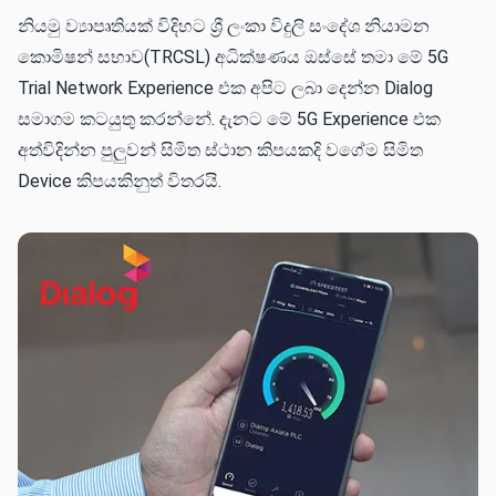
නියමු ව්‍යාපෘතියක් විදිහට ශ්‍රී ලංකා විදුලි සංදේශ නියාමන
කොමිෂන් සභාව(TRCSL) අධික්ෂණය ඔස්සේ තමා මේ 5G
Trial Network Experience එක අපිට ලබා දෙන්න Dialog
සමාගම කටයුතු කරන්නේ. දැනට මේ 5G Experience එක
අත්විදින්න පුලුවන් සිමිත ස්ථාන කිපයකදි වගේම සිමිත
Device කිපයකිනුත් විතරයි.