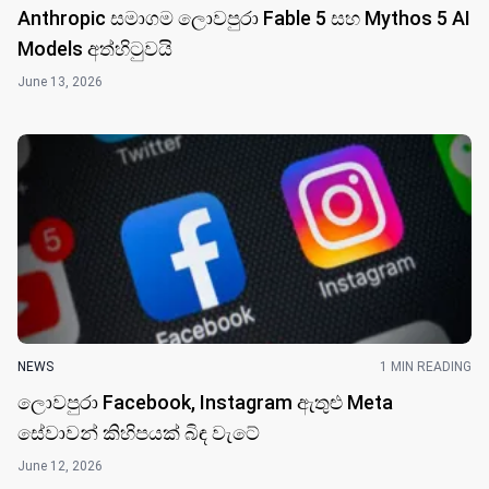
Anthropic සමාගම ලොවපුරා Fable 5 සහ Mythos 5 AI
Models අත්හිටුවයි
June 13, 2026
NEWS
1 MIN READING
ලොවපුරා Facebook, Instagram ඇතුළු Meta
සේවාවන් කිහිපයක් බිඳ වැටේ
June 12, 2026