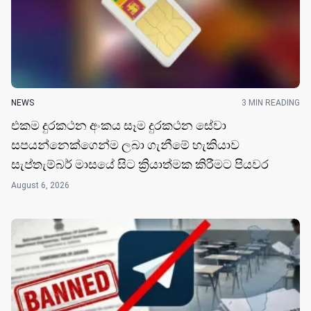
NEWS
3 MIN READING
එකම දුරකථන අංකය සෑම දුරකථන සේවා
සපයන්නෙක්ගෙන්ම ලබා ගැනීමේ හැකියාව
සැප්තැම්බර් මාසයේ සිට ක්‍රියාත්මක කිරීමට පියවර
August 6, 2026