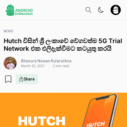
NEWS
Hutch විසින් ශ්‍රී ලංකාවේ වේගවත්ම 5G Trial
Network එක එලිදැක්වීමට කටයුතු කරයි
Bhasura Nuwan Kularathna
March 20, 2021
2 min read
Share