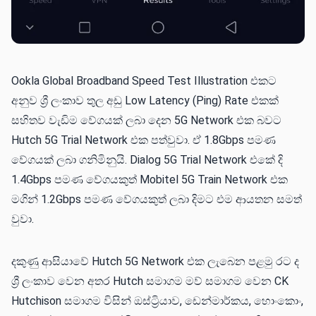
Ookla Global Broadband Speed Test Illustration එකට
අනුව ශ්‍රී ලංකාව තුල අඩු ‌‌Low Latency (Ping) Rate එකක්
සහිතව වැඩිම වේගයක් ලබා දෙන 5G Network එක බවට
Hutch 5G Trial Network එක පත්වුවා. ඒ 1.8Gbps පමණ
වේගයක් ලබා ගනිමිනුයි. Dialog 5G Trial Network එකේ දි
1.4Gbps පමණ වේගයකුත් Mobitel 5G Train Network එක
මගින් 1.2Gbps පමණ වේගයකුත් ලබා දිමට එම ආයතන සමත්
වුවා.
දකුණු ආසියාවේ Hutch 5G Network එක ලැබෙන පළමු රට ද
ශ්‍රී ලංකාව වෙන අතර Hutch සමාගම මව් සමාගම වෙන CK
Hutchison සමාගම විසින් ඔස්ට්‍රියාව, ඩෙන්මාර්කය, හොංකොං,