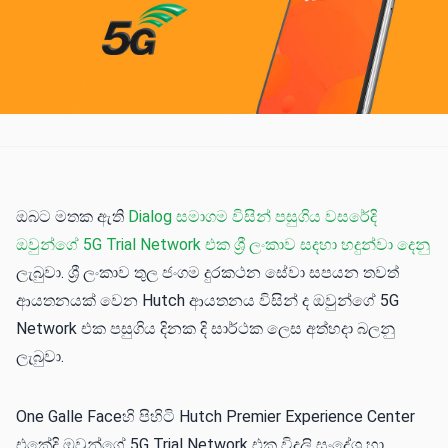
ඔබට මතක ඇති
Dialog සමාගම විසින් පසුගිය වසරේදි
ඔවුන්ගේ 5G Trial Network එක ශ්‍රී ලංකාව සදහා හදුන්වා දෙනු
ලැබුවා. ශ්‍රී ලංකාව තුල ජංගම දුරකථන සේවා සපයන තවත්
ආයතනයක් වෙන Hutch ආයතනය විසින් ද ඔවුන්ගේ 5G
Network එක පසුගිය දිනක දි සාර්ථක ලෙස අත්හදා බලනු
ලැබුවා.
One Galle Faceහි පිහිටි Hutch Premier Experience Center
එකේදි ඔවුන්ගේ 5G Trial Network එක විදුලි සංදේශ හා