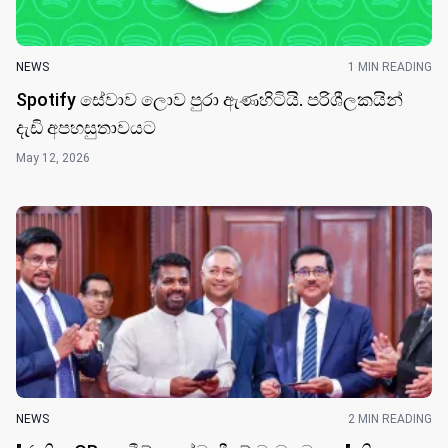
NEWS
1 MIN READING
Spotify සේවාව ලොව පුරා ඇණහිටියි. පරිශීලකයින්
දැඩි අපහසුතාවයට
May 12, 2026
NEWS
2 MIN READING