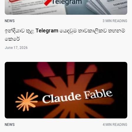
NEWS
3 MIN READING
ඉන්දියාව තුළ Telegram යෙදවුම තාවකාලිකව තහනම්
කෙරේ
June 17, 2026
NEWS
4 MIN READING