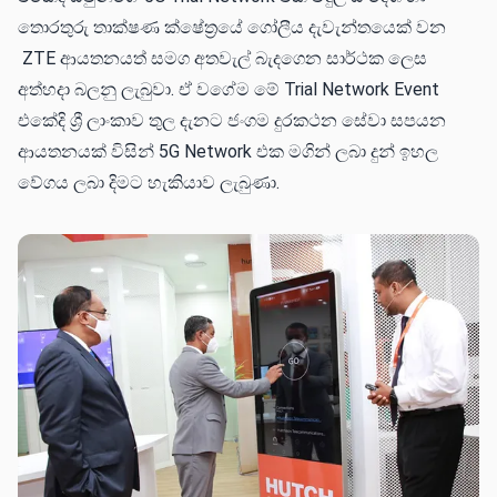
තොරතුරු තාක්ෂණ ක්ෂේත්‍රයේ ගෝලීය දැවැන්තයෙක් වන
ZTE ආයතනයත් සමග අතවැල් බැදගෙන සාර්ථක ලෙස
අත්හදා බලනු ලැබුවා. ඒ වගේම මේ Trial Network Event
එකේදි ශ්‍රී ලාංකාව තුල දැන⁣ට ජංගම දුරකථන සේවා සපයන
ආයතනයක් විසින් 5G Network එක මගින් ලබා දුන් ඉහල
වේගය ලබා දිමට හැකියාව ලැබුණා.