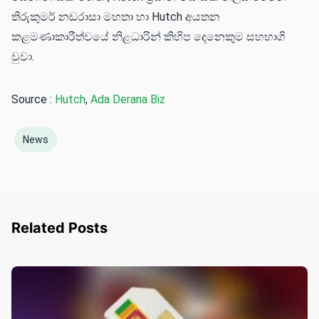
තිරුකුමර් නඩරාසා මහතා හා Hutch අයතන
කළමණාකාරීත්වයේ නිළධාරින් කිහිප දෙනෙකුම සහභාගි
වුවා.
Source :
Hutch
,
Ada Derana Biz
News
Related Posts