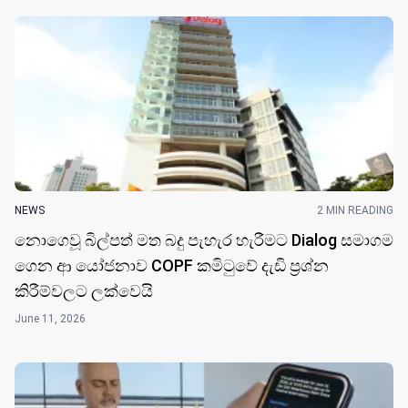
NEWS
2 MIN READING
නොගෙවූ බිල්පත් මත බදු පැහැර හැරීමට Dialog සමාගම
ගෙන ආ යෝජනාව COPF කමිටුවේ දැඩි ප්‍රශ්න
කිරීම්වලට ලක්වෙයි
June 11, 2026