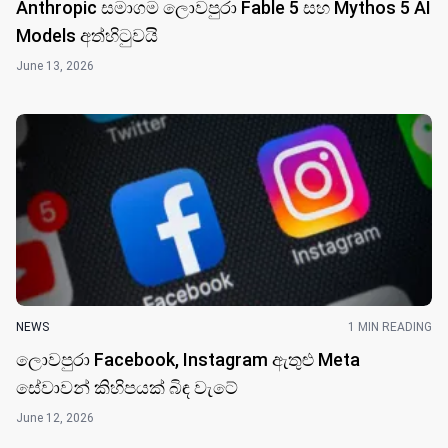
Anthropic සමාගම ලොවපුරා Fable 5 සහ Mythos 5 AI
Models අත්හිටුවයි
June 13, 2026
NEWS
1 MIN READING
ලොවපුරා Facebook, Instagram ඇතුළු Meta
සේවාවන් කිහිපයක් බිඳ වැටේ
June 12, 2026