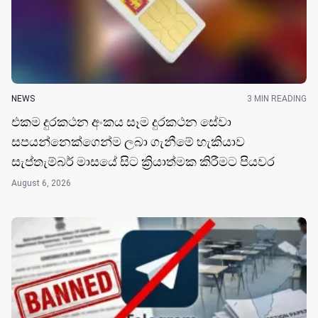
NEWS
3 MIN READING
එකම දුරකථන අංකය සෑම දුරකථන සේවා
සපයන්නෙක්ගෙන්ම ලබා ගැනීමේ හැකියාව
සැප්තැම්බර් මාසයේ සිට ක්‍රියාත්මක කිරීමට පියවර
August 6, 2026