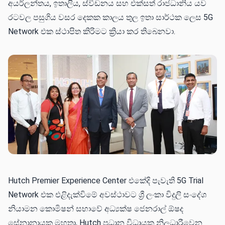
අයර්ලන්තය, ඉතාලිය, ස්වීඩනය සහ එක්සත් රාජධානිය යව
රටවල පසුගිය වසර දෙකක කාලය තුල ඉතා සාර්ථක ලෙස 5G
Network එක ස්ථාපිත කිරිමට ක්‍රියා කර තිබෙනවා.
Hutch Premier Experience Center එකේදි පැවැති 5G Trial
Network එක එළිදැක්විමේ අවස්ථාවට ශ්‍රී ලංකා විදුලි සංදේශ
නියාමන කොමිෂන් සභාවේ අධ්‍යක්ෂ ජෙනරාල් ඕෂද
සේනානායක මහතා, Hutch ප්‍රධාන විධායක නිලධාරීවෙන